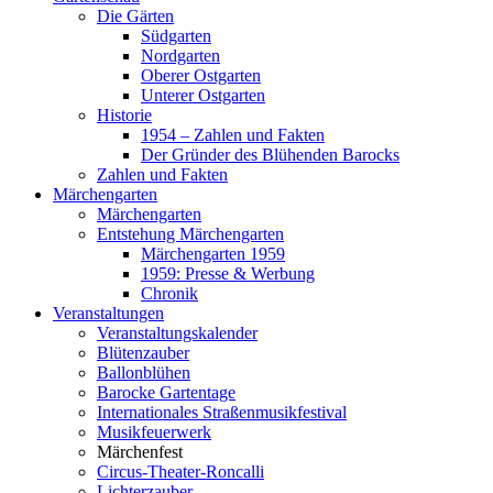
Die Gärten
Südgarten
Nordgarten
Oberer Ostgarten
Unterer Ostgarten
Historie
1954 – Zahlen und Fakten
Der Gründer des Blühenden Barocks
Zahlen und Fakten
Märchengarten
Märchengarten
Entstehung Märchengarten
Märchengarten 1959
1959: Presse & Werbung
Chronik
Veranstaltungen
Veranstaltungskalender
Blütenzauber
Ballonblühen
Barocke Gartentage
Internationales Straßenmusikfestival
Musikfeuerwerk
Märchenfest
Circus-Theater-Roncalli
Lichterzauber