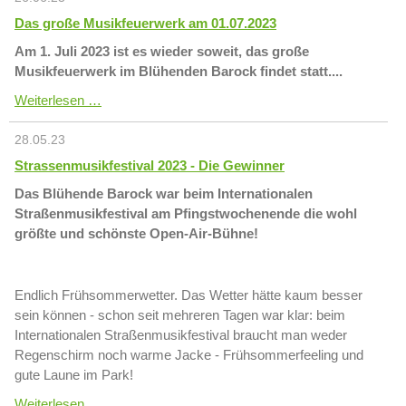
Das große Musikfeuerwerk am 01.07.2023
Am 1. Juli 2023 ist es wieder soweit, das große
Musikfeuerwerk im Blühenden Barock findet statt....
Das
Weiterlesen …
große
Musikfeuerwerk
28.05.23
am
01.07.2023
Strassenmusikfestival 2023 - Die Gewinner
Das Blühende Barock war beim Internationalen
Straßenmusikfestival am Pfingstwochenende die wohl
größte und schönste Open-Air-Bühne!
Endlich Frühsommerwetter. Das Wetter hätte kaum besser
sein können - schon seit mehreren Tagen war klar: beim
Internationalen Straßenmusikfestival braucht man weder
Regenschirm noch warme Jacke - Frühsommerfeeling und
gute Laune im Park!
Strassenmusikfestival
Weiterlesen …