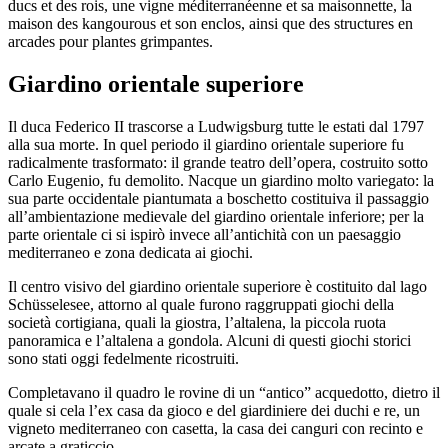
ducs et des rois, une vigne méditerranéenne et sa maisonnette, la
maison des kangourous et son enclos, ainsi que des structures en
arcades pour plantes grimpantes.
Giardino orientale superiore
Il duca Federico II trascorse a Ludwigsburg tutte le estati dal 1797
alla sua morte. In quel periodo il giardino orientale superiore fu
radicalmente trasformato: il grande teatro dell’opera, costruito sotto
Carlo Eugenio, fu demolito. Nacque un giardino molto variegato: la
sua parte occidentale piantumata a boschetto costituiva il passaggio
all’ambientazione medievale del giardino orientale inferiore; per la
parte orientale ci si ispirò invece all’antichità con un paesaggio
mediterraneo e zona dedicata ai giochi.
Il centro visivo del giardino orientale superiore è costituito dal lago
Schüsselesee, attorno al quale furono raggruppati giochi della
società cortigiana, quali la giostra, l’altalena, la piccola ruota
panoramica e l’altalena a gondola. Alcuni di questi giochi storici
sono stati oggi fedelmente ricostruiti.
Completavano il quadro le rovine di un “antico” acquedotto, dietro il
quale si cela l’ex casa da gioco e del giardiniere dei duchi e re, un
vigneto mediterraneo con casetta, la casa dei canguri con recinto e
arcate a graticcio.