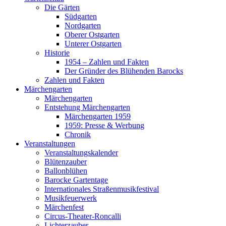
Die Gärten
Südgarten
Nordgarten
Oberer Ostgarten
Unterer Ostgarten
Historie
1954 – Zahlen und Fakten
Der Gründer des Blühenden Barocks
Zahlen und Fakten
Märchengarten
Märchengarten
Entstehung Märchengarten
Märchengarten 1959
1959: Presse & Werbung
Chronik
Veranstaltungen
Veranstaltungskalender
Blütenzauber
Ballonblühen
Barocke Gartentage
Internationales Straßenmusikfestival
Musikfeuerwerk
Märchenfest
Circus-Theater-Roncalli
Lichterzauber