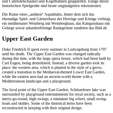
und Cabrioletschaukel und Kegelbahnen gruppierten. Einige dieser
historischen Spielgeräte sind heute originalgetreu rekonstruiert.
Die Ruine eines „antiken“ Aquädukts, hinter dem sich das
ehemalige Spiel- und Gärtnerhaus der Herzöge und Könige verbirgt,
ein mediterraner Weinberg mit Weinberghaus, das Känguruhaus mit
Gehege sowie arkardenförmige Rankgerüste rundeten das Bild ab.
Upper East Garden
Duke Friedrich II spent every summer in Ludwigsburg from 1797
until his death. The Upper East Garden was changed radically
during this time, with the large opera house, which had been built by
Carl Eugen, being demolished. Instead, a diverse garden took its
place: the western area, which is planted in the style of a grove,
created a transition to the Mediaeval-themed Lower East Garden,
while the eastern area had an ancient-world theme with a
Mediterranean landscape and a playground.
The focal point of the Upper East Garden, Schüsselesee lake was
surrounded by playground entertainments for royal society, such as a
merry-go-round, high swings, a miniature big wheel, small swing-
boats and skittles. Some of the historical items have been
reconstructed in keeping with their original design.