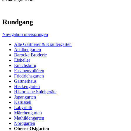
Rundgang
Navigation überspringen
Alte Gärtnerei & Kräutergarten
Astilbengarten
Barocke Broderie
Eiskeller
Emichsburg
Fasanenvolièren
Friedrichsgarten
Gärtnerhaus
Heckengärten
Historische Spielgeräte
Japangarten
Karussell
Labyrinth
Märchengarten
Mathildengarten
Nordgarten
Oberer Ostgarten