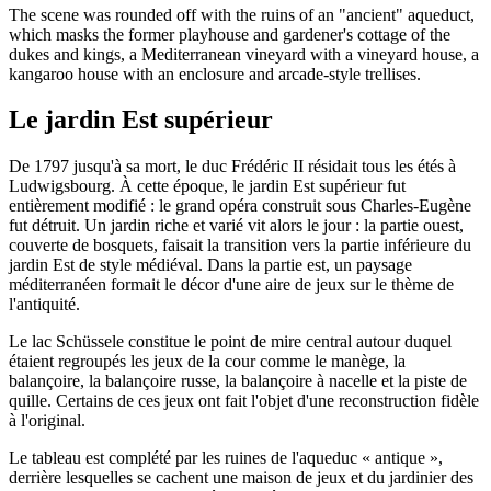
The scene was rounded off with the ruins of an "ancient" aqueduct,
which masks the former playhouse and gardener's cottage of the
dukes and kings, a Mediterranean vineyard with a vineyard house, a
kangaroo house with an enclosure and arcade-style trellises.
Le jardin Est supérieur
De 1797 jusqu'à sa mort, le duc Frédéric II résidait tous les étés à
Ludwigsbourg. À cette époque, le jardin Est supérieur fut
entièrement modifié : le grand opéra construit sous Charles-Eugène
fut détruit. Un jardin riche et varié vit alors le jour : la partie ouest,
couverte de bosquets, faisait la transition vers la partie inférieure du
jardin Est de style médiéval. Dans la partie est, un paysage
méditerranéen formait le décor d'une aire de jeux sur le thème de
l'antiquité.
Le lac Schüssele constitue le point de mire central autour duquel
étaient regroupés les jeux de la cour comme le manège, la
balançoire, la balançoire russe, la balançoire à nacelle et la piste de
quille. Certains de ces jeux ont fait l'objet d'une reconstruction fidèle
à l'original.
Le tableau est complété par les ruines de l'aqueduc « antique »,
derrière lesquelles se cachent une maison de jeux et du jardinier des