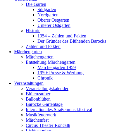
Die Gärten
Südgarten
Nordgarten
Oberer Ostgarten
Unterer Ostgarten
Historie
1954 – Zahlen und Fakten
Der Gründer des Blühenden Barocks
Zahlen und Fakten
Märchengarten
Märchengarten
Entstehung Märchengarten
Märchengarten 1959
1959: Presse & Werbung
Chronik
Veranstaltungen
Veranstaltungskalender
Blütenzauber
Ballonblühen
Barocke Gartentage
Internationales Straßenmusikfestival
Musikfeuerwerk
Märchenfest
Circus-Theater-Roncalli
Lichterzauber