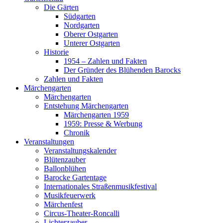
Die Gärten
Südgarten
Nordgarten
Oberer Ostgarten
Unterer Ostgarten
Historie
1954 – Zahlen und Fakten
Der Gründer des Blühenden Barocks
Zahlen und Fakten
Märchengarten
Märchengarten
Entstehung Märchengarten
Märchengarten 1959
1959: Presse & Werbung
Chronik
Veranstaltungen
Veranstaltungskalender
Blütenzauber
Ballonblühen
Barocke Gartentage
Internationales Straßenmusikfestival
Musikfeuerwerk
Märchenfest
Circus-Theater-Roncalli
Lichterzauber