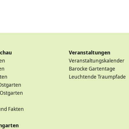
schau
Veranstaltungen
ten
Veranstaltungskalender
en
Barocke Gartentage
ten
Leuchtende Traumpfade
Ostgarten
 Ostgarten
und Fakten
ngarten