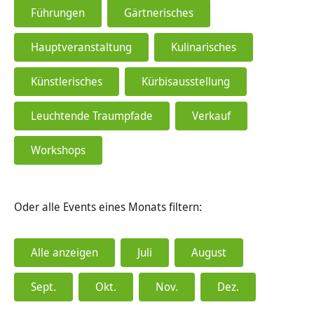
Führungen
Gärtnerisches
Hauptveranstaltung
Kulinarisches
Künstlerisches
Kürbisausstellung
Leuchtende Traumpfade
Verkauf
Workshops
Oder alle Events eines Monats filtern:
Alle anzeigen
Juli
August
Sept.
Okt.
Nov.
Dez.