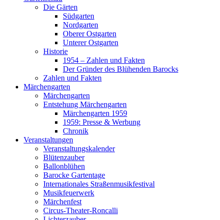
Die Gärten
Südgarten
Nordgarten
Oberer Ostgarten
Unterer Ostgarten
Historie
1954 – Zahlen und Fakten
Der Gründer des Blühenden Barocks
Zahlen und Fakten
Märchengarten
Märchengarten
Entstehung Märchengarten
Märchengarten 1959
1959: Presse & Werbung
Chronik
Veranstaltungen
Veranstaltungskalender
Blütenzauber
Ballonblühen
Barocke Gartentage
Internationales Straßenmusikfestival
Musikfeuerwerk
Märchenfest
Circus-Theater-Roncalli
Lichterzauber