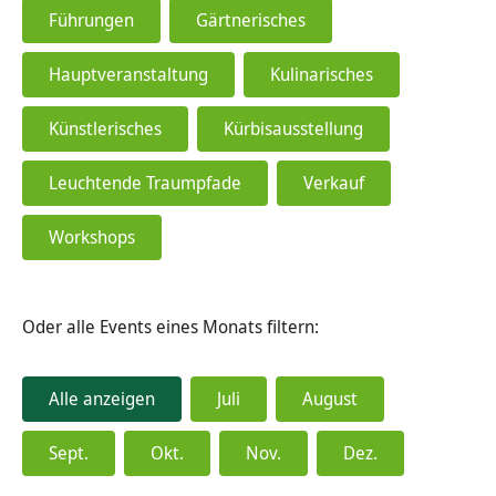
Führungen
Gärtnerisches
Hauptveranstaltung
Kulinarisches
Künstlerisches
Kürbisausstellung
Leuchtende Traumpfade
Verkauf
Workshops
Oder alle Events eines Monats filtern:
Alle anzeigen
Juli
August
Sept.
Okt.
Nov.
Dez.