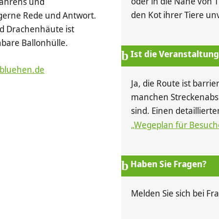
oder in die Nähe von Ti
fahrens und
den Kot ihrer Tiere un
gerne Rede und Antwort.
nd Drachenhäute ist
hbare Ballonhülle.
Ist die Veranstaltung
bluehen.de
Ja, die Route ist barri
manchen Streckenabs
sind. Einen detailliert
„Wegeplan für Besuch
Haben Sie Fragen?
Melden Sie sich bei F