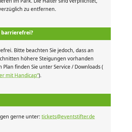
eren im Park. Die Halter sind verpflichtet,
verzüglich zu entfernen.
 barrierefrei?
erefrei. Bitte beachten Sie jedoch, dass an
chnitten höhere Steigungen vorhanden
en Plan finden Sie unter Service / Downloads (
er mit Handicap“
).
ragen gerne unter:
tickets@eventstifter.de