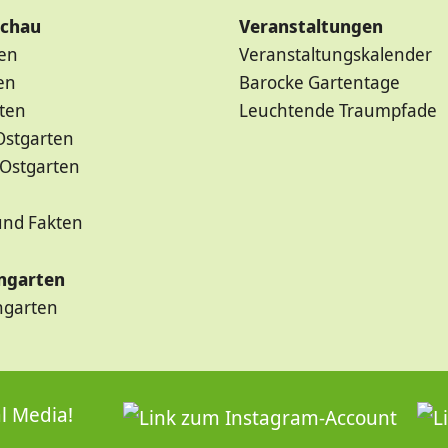
schau
Veranstaltungen
ten
Veranstaltungskalender
en
Barocke Gartentage
ten
Leuchtende Traumpfade
Ostgarten
 Ostgarten
und Fakten
ngarten
garten
l Media!