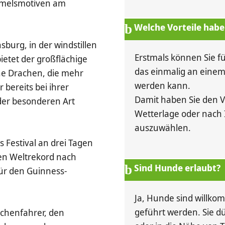
immelsmotiven am
Welche Vorteile habe 
burg, in der windstillen
Erstmals können Sie fü
bietet der großflächige
das einmalig an einem
ne Drachen, die mehr
werden kann.
 bereits bei ihrer
Damit haben Sie den V
der besonderen Art
Wetterlage oder nach
auszuwählen.
s Festival an drei Tagen
en Weltrekord nach
Sind Hunde erlaubt?
für den Guinness-
Ja, Hunde sind willko
geführt werden. Sie dü
achenfahrer, den